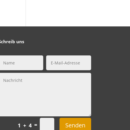
Schreib uns
Senden
=
1 + 4